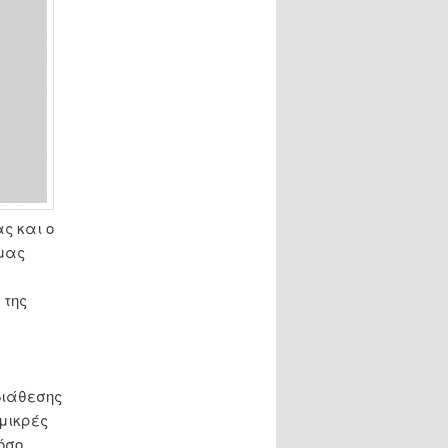
ς και ο
ρμας
 της
:
διάθεσης
 μικρές
όσο