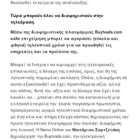
Ακολουθει το κείμενο της συνέντευξης:
Τώρα μπορούν όλοι να διαφημιστούν στην
τηλεόραση.
Μέσω της διαφημιστικής πλατφόρμας
Buytvads
.
com
κάθε επιχείρηση μπορεί να αγοράσει (εύκολα και
φθηνά) τηλεοπτικό χρόνο για να προωθηθεί τις
υπηρεσίες και τα προϊόντα της.
Μπορεί το Ίντερνετ να κυριαρχεί στις ηλεκτρονικές
επικοινωνίες, η δύναμη της εικόνας, όμως, και δη της
τηλεοπτικής παραμένει ακλόνητη. Οπότε, η διαφήμιση σε
αυτήν εξακολουθεί να έχει προστιθέμενη αξία, αλλά
και κόστος. Αυτή την αξία και τη δύναμη που έχει ένα
κανάλι να… μπαίνει στο σαλόνι του καταναλωτή μια
ελληνική εταιρεία την έκανε παγκόσμια πρωτοτυπία,
προσφέροντας αγορά τηλεοπτικού διαφημιστικού χρόνου
με ένα κλικ και πλήρη έλεγχο κόστους δημιουργώντας την
πρώτη τηλεοπτική πλατφόρμα που πουλάει διαφήμιση
στη λιανική. Η Nemo Online του
Νεκτάριου Σαρτζετάκη
δημιούργησε την Buytvads.com, την ηλεκτρονική