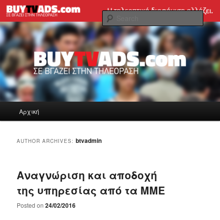
Skip
Skip
Tηλεοπτική διαφήμιση εύκολα και γρήγορα!
to
to
Sear
primary
secondary
content
content
BUYTVADS.com Blog
Main
Αρχική
menu
btvadmin
AUTHOR ARCHIVES:
Αναγνώριση και αποδοχή
της υπηρεσίας από τα ΜΜΕ
Posted on
24/02/2016