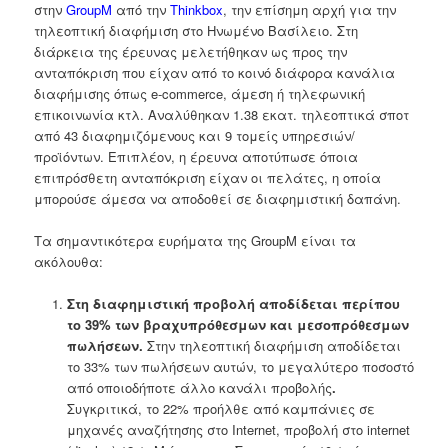
στην
GroupM
από την
Thinkbox
, την επίσημη αρχή για την
τηλεοπτική διαφήμιση στο Ηνωμένο Βασίλειο. Στη
διάρκεια της έρευνας μελετήθηκαν ως προς την
ανταπόκριση που είχαν από το κοινό διάφορα κανάλια
διαφήμισης όπως e-commerce, άμεση ή τηλεφωνική
επικοινωνία κτλ. Αναλύθηκαν 1.38 εκατ. τηλεοπτικά σποτ
από 43 διαφημιζόμενους και 9 τομείς υπηρεσιών/
προϊόντων. Επιπλέον, η έρευνα αποτύπωσε όποια
επιπρόσθετη ανταπόκριση είχαν οι πελάτες, η οποία
μπορούσε άμεσα να αποδοθεί σε διαφημιστική δαπάνη.
Τα σημαντικότερα ευρήματα της GroupM είναι τα
ακόλουθα:
Στη διαφημιστική προβολή αποδίδεται περίπου
το 39% των βραχυπρόθεσμων και μεσοπρόθεσμων
πωλήσεων.
Στην τηλεοπτική διαφήμιση αποδίδεται
το 33% των πωλήσεων αυτών, το μεγαλύτερο ποσοστό
από οποιοδήποτε άλλο κανάλι προβολής
.
Συγκριτικά, το 22% προήλθε από καμπάνιες σε
μηχανές αναζήτησης στο Internet, προβολή στο internet