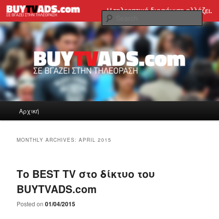
Skip
Skip
Tηλεοπτική διαφήμιση εύκολα και γρήγορα!
to
to
Sear
primary
secondary
content
content
BUYTVADS.com Blog
Main
Αρχική
menu
MONTHLY ARCHIVES:
APRIL 2015
Το BEST TV στο δίκτυο του
BUYTVADS.com
Posted on
01/04/2015