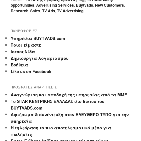
opportunities
,
Advertising Services
,
Buytvads
,
New Customers
,
Research
,
Sales
,
TV Ads
,
TV Advertising
ΠΛΗΡΟΦΟΡΙΕΣ
Yπηρεσία BUYTVADS.com
Ποιοι είμαστε
Ιστοσελίδα
Δημιουργία λογαριασμού
Βοήθεια
Like us on Facebook
ΠΡΟΣΦΑΤΕΣ ΑΝΑΡΤΗΣΕΙΣ
Αναγνώριση και αποδοχή της υπηρεσίας από τα ΜΜΕ
Το STAR ΚΕΝΤΡΙΚΗΣ ΕΛΛΑΔΑΣ στο δίκτυο του
BUYTVADS.com
Αφιέρωμα & συνέντευξη στον ΕΛΕΥΘΕΡΟ ΤΥΠΟ για την
υπηρεσία
Η τηλεόραση το πιο αποτελεσματικό μέσο για
πωλήσεις
Έχεις E-Shop; Δείξε το στην τηλεόραση τώρα!