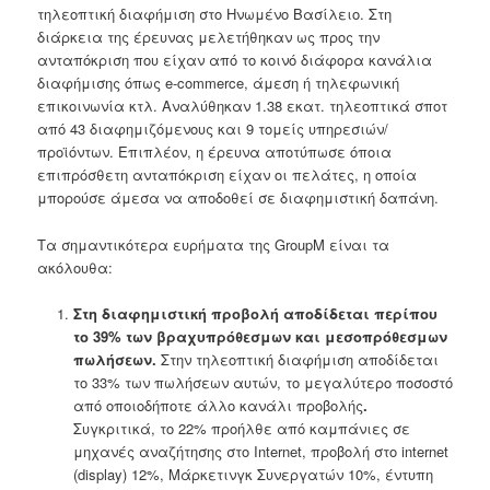
τηλεοπτική διαφήμιση στο Ηνωμένο Βασίλειο. Στη
διάρκεια της έρευνας μελετήθηκαν ως προς την
ανταπόκριση που είχαν από το κοινό διάφορα κανάλια
διαφήμισης όπως e-commerce, άμεση ή τηλεφωνική
επικοινωνία κτλ. Αναλύθηκαν 1.38 εκατ. τηλεοπτικά σποτ
από 43 διαφημιζόμενους και 9 τομείς υπηρεσιών/
προϊόντων. Επιπλέον, η έρευνα αποτύπωσε όποια
επιπρόσθετη ανταπόκριση είχαν οι πελάτες, η οποία
μπορούσε άμεσα να αποδοθεί σε διαφημιστική δαπάνη.
Τα σημαντικότερα ευρήματα της GroupM είναι τα
ακόλουθα:
Στη διαφημιστική προβολή αποδίδεται περίπου
το 39% των βραχυπρόθεσμων και μεσοπρόθεσμων
πωλήσεων.
Στην τηλεοπτική διαφήμιση αποδίδεται
το 33% των πωλήσεων αυτών, το μεγαλύτερο ποσοστό
από οποιοδήποτε άλλο κανάλι προβολής
.
Συγκριτικά, το 22% προήλθε από καμπάνιες σε
μηχανές αναζήτησης στο Internet, προβολή στο internet
(display) 12%, Μάρκετινγκ Συνεργατών 10%, έντυπη