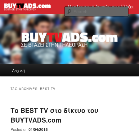
Skip
Skip
Tηλεοπτική διαφήμιση εύκολα και γρήγορα!
to
to
Sear
primary
secondary
content
content
BUYTVADS.com Blog
Main
Αρχική
menu
TAG ARCHIVES:
BEST TV
Το BEST TV στο δίκτυο του
BUYTVADS.com
Posted on
01/04/2015