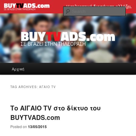
Skip
Skip
Tηλεοπτική διαφήμιση εύκολα και γρήγορα!
to
to
Sear
primary
secondary
content
content
BUYTVADS.com Blog
Main
Αρχική
menu
TAG ARCHIVES:
ΑΓΑΙΟ TV
Το ΑΙΓΑΙΟ TV στο δίκτυο του
BUYTVADS.com
Posted on
13/05/2015