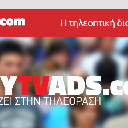
λα και γρήγορα!
om Blog